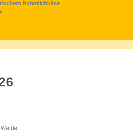
frischem Rohmilchkäse
.
s
.
26
 Weide.