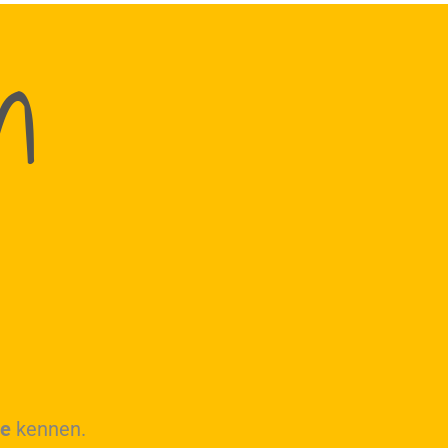
n
se
kennen.